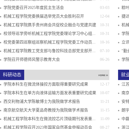
学院党委召开2025年度民主生活会
03-03
粽叶
机械工程学院党委换届选举党员大会胜利召开
12-04
捷达
机械工程学院携手贵州商会共促校企融合与党建共建
10-31
机械
校领导巡学旁听机械工程学院党委理论学习中心组...
10-31
学院
校党委第四巡察组巡察机械工程学院党委工作动员...
10-16
立
机械工程学院教工党支部与鲁控科技总部党支部开...
07-10
“勤
学院召开师德师风警示教育大会
06-26
学
科研动态
就
学院本科生在微流体操控方面取得重要研究成果
12-17
江
学院本科生在单方向液体运输方面发表重要研究成果
10-07
南
西交利物浦大学陈敏博士为我院做学术报告
11-21
安
南京航空航天大学夏品奇教授为我院做学术报告
11-15
朗宇
机械工程学院本科生在微流控芯片顶级期刊发表重...
11-09
中磊
机械工程学院召开2023年国家自然基金申报动员会
08-27
浙江