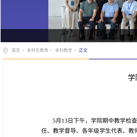
首页
>
本科生教育
>
本科教学
>
正文
学
5月13日下午，学院
期中教学检
任、教学督导、各年级学生代表、教