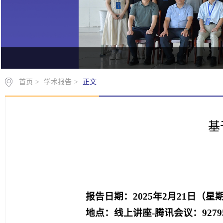
首页
>
学术报告
>
正文
基
报告日期：
2025年2月21日（星
地点：线上讲座-腾讯会议：92795