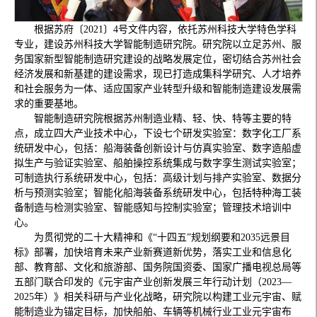
根据苏府〔2021〕4号文件内容，依托苏州科技大学特色学科
专业，建设苏州科技大学智能制造研究院。研究院以立足苏州、服
务国家新型智能制造研究建设的战略发展定位，密切结合苏州社会
经济发展和新基建的建设需求，现已打造成集科学研究、人才培养
和社会服务为一体、适应国家产业转型升级和智能制造建设发展需
求的重要基地。
智能制造研究院根据苏州制造业精、轻、快、特等主要的特
点，成立四大产业技术中心，下设七个研发实验室：数字化工厂系
统研发中心，包括：船海装备创新设计与仿真实验室、数字造船虚
拟生产与验证实验室、船舶操控系统集成与数字孪生测试实验室；
可制造执行系统研发中心，包括：高级计划与排产实验室、数据分
析与预测实验室；智能化船海装备系统研发中心，包括特种海工装
备制造与检测实验室、智能感知与控制实验室；管理技术培训中
心。
为贯彻党的二十大精神和《“十四五”规划纲要和
2035远景目
标》部署，加快培育未来产业新赛道新优势，落实工业和信息化
部、教育部、文化和旅游部、国务院国资委、国家广播电视总局等
五部门联合印发的
《元宇宙产业创新发展三年行动计划（
2023—
2025年）》相关科研与产业化战略，研究院以构建工业元宇宙、赋
能制造业为锚定目标，加快船舶、车辆等机械行业工业元宇宙布