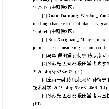
107245. (
中科院
2
区
)
[4]
Duan Tiantang
, Wei Jing, Yan
meshing characteristics of planetary gear
106064. (
中科院
2
区
)
[5] Sun Xianguang, Meng Chunxia
joint surfaces considering friction coeffi
[6]马辉,
段田堂
,孙衍宁,陈康康.齿顶修
[7]孙献光,孟春晓,
段田堂
.考虑摩
2020, 40(5):626-633. (EI)
[8]皇甫一樊,陈康康,马辉,孙衍宁,
技术科学, 2019, 49(06): 661-668. (EI)
[9]孙献光,孟春晓,
段田堂
.考两圆柱
(
EI
)