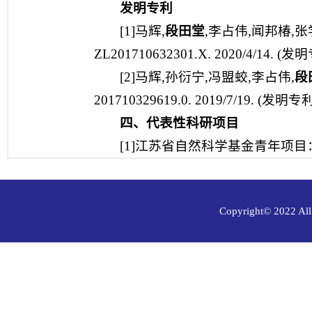
发明专利
[1]马辉,
段田堂
,李占伟,闻邦椿,
ZL201710632301.X. 2020/4/14. 
[2]马辉,孙衍宁,冯盟蛟,李占伟,
段
201710329619.0. 2019/7/19. (发明
四、代表性科研项目
[1]江苏省自然科学基金青年项目：BK20
Copyright© 202