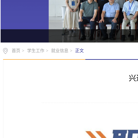
首页
>
学生工作
>
就业信息
>
正文
兴